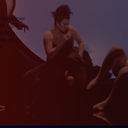
Staatsoper
es, Opéra
 Rhin,
reuth
,
n.