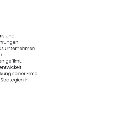
ris und
ührungen
 das Unternehmen
d
n gefilmt.
entwickelt
kung seiner Filme
Strategien in