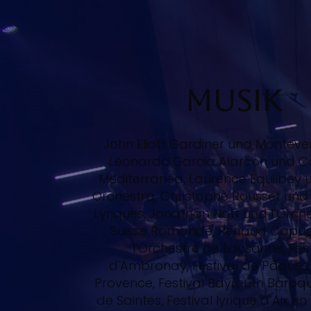
Musik
John Eliott Gardiner und Montever
Léonardo Garcia Alarcon und C
Mediterranea, Laurence Equilbey u
Orchestra, Christophe Rousset und 
Lyriques, Jonathan Nott und l’Orche
Suisse Romande, Renaud Capu
l’Orchestre de Lausanne, Fest
d'Ambronay, Festival de Pâques 
Provence, Festival Bayreuth Baroque
de Saintes, Festival lyrique d’Aix e