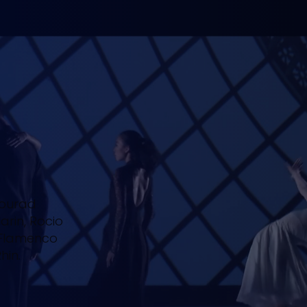
Mourad
arin, Rocio
 Flamenco
hin.