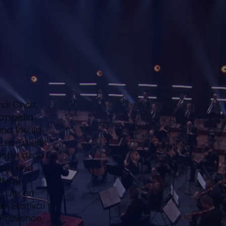
di Choir,
appella
nd Insula
Les Talens
stre de la
çon und
ival
d'Aix en
, Festival
n Provence,