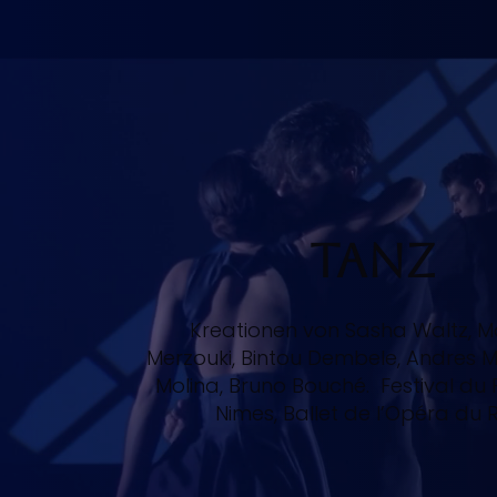
Tanz
Kreationen von Sasha Waltz, 
Merzouki, Bintou Dembele, Andres M
Molina, Bruno Bouché. Festival du
Nimes, Ballet de l’Opéra du R